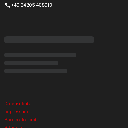
+49 34205 408910
eiten
rende Links
Datenschutz
Impressum
Barrierefreiheit
Sitemap