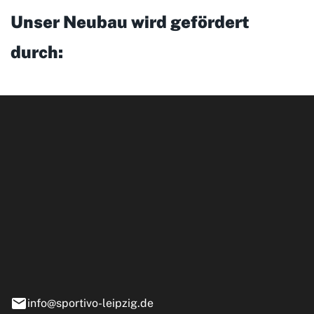
Unser Neubau wird gefördert
durch:
ipzig GmbH
e 13-15
nstädt
info@sportivo-leipzig.de