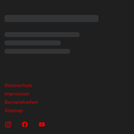
eiten
rende Links
Datenschutz
Impressum
Barrierefreiheit
Sitemap