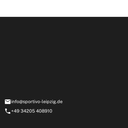
ipzig GmbH
e 13-15
nstädt
info@sportivo-leipzig.de
+49 34205 408910