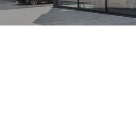
li steht seit den 1960er-
 — benannt nach einem
t vom italienischen
Ausprägung verbindet
h feine Interieurs und
 zu einer sportlichen
e mit Alltagskomfort
 Autohaus Sportivo ein
obefahrt bereit — eine
ultur vor Ort zu erleben.
darüber hinaus