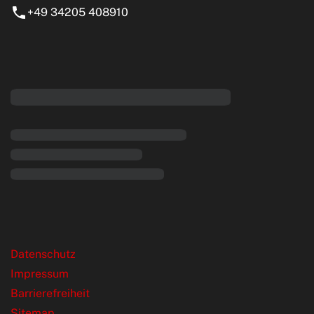
+49 34205 408910
eiten
rende Links
Datenschutz
Impressum
Barrierefreiheit
Sitemap