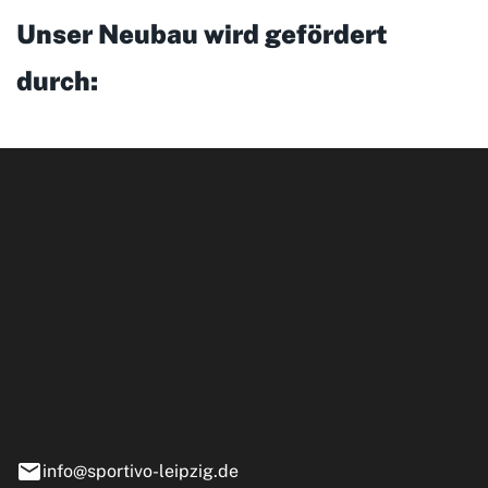
Unser Neubau wird gefördert
durch:
ipzig GmbH
e 13-15
nstädt
info@sportivo-leipzig.de