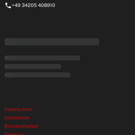
+49 34205 408910
eiten
rende Links
Datenschutz
Impressum
Barrierefreiheit
Sitemap