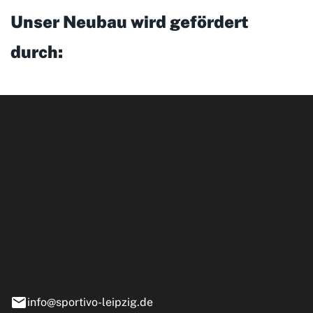
Unser Neubau wird gefördert
durch:
ipzig GmbH
e 13-15
nstädt
info@sportivo-leipzig.de