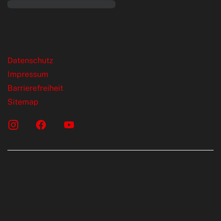
rende Links
Datenschutz
Impressum
Barrierefreiheit
Sitemap
onen erfolgen gemäß der Pkw-
chskennzeichnungsverordnung. Die
rte wurden nach dem vorgeschrieben
LTP (World Harmonised Light Vehicles Test
telt. Der Kraftstoffverbrauch und der C02-