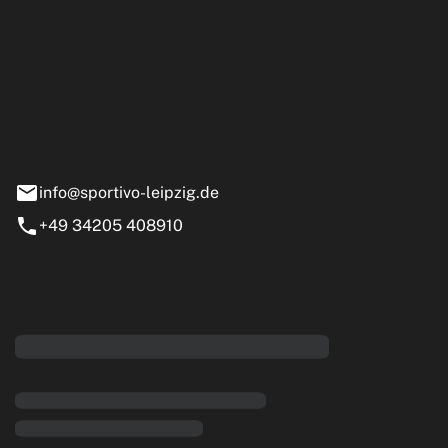
ipzig GmbH
e 13-15
nstädt
info@sportivo-leipzig.de
+49 34205 408910
eiten