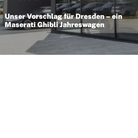
Unser Vorschlag für Dresden – ein
Maserati Ghibli Jahreswagen
n: Eleganz trifft
Ghibli verbindet
vollen Motoren und bietet
 mit sportlichem
 profitieren Sie oft von
stung und attraktiven
Neuwagen – inklusive